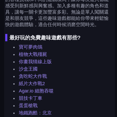
感受到新鮮感與興奮感。加入多種有趣的角色和道
具，讓每一關卡更加豐富多彩。無論是單人闖關還
是和朋友競爭，這些趣味遊戲都能給你帶來輕鬆愉
快的遊戲體驗，適合任何時候消磨空閒時光。
最好玩的免費趣味遊戲有那些?
寶可夢肉鴿
植物大戰殭屍
你畫我猜線上版
沙盒王國
貪吃蛇大作戰
紙片大作戰2
Agar.io 細胞吞噬
競技卡丁車
蛋蛋槍戰
地鐵跑酷：北京