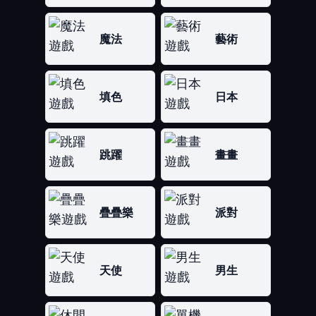
魔法
藝術
填色
日本
跳躍
畫畫
疊疊樂
派對
天使
男生