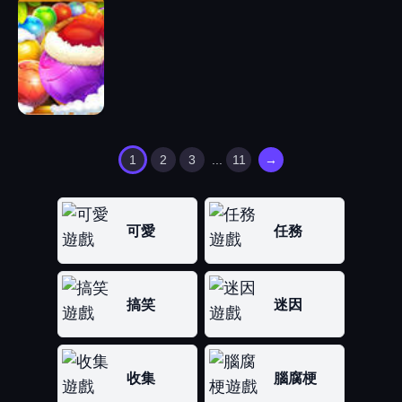
1
2
3
...
11
→
可愛
任務
搞笑
迷因
收集
腦腐梗