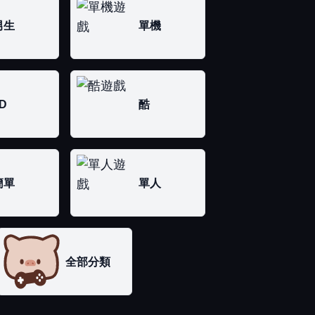
男生
單機
D
酷
簡單
單人
全部分類