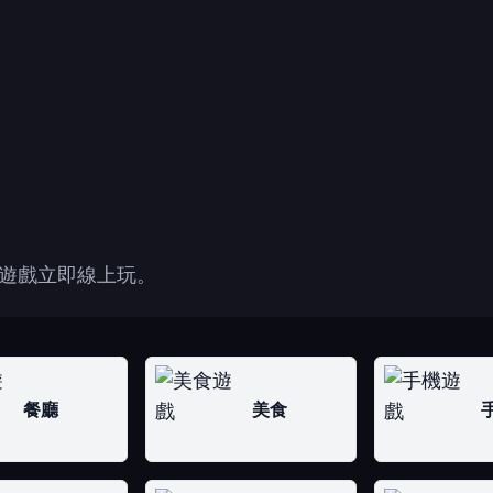
遊戲立即線上玩。
餐廳
美食