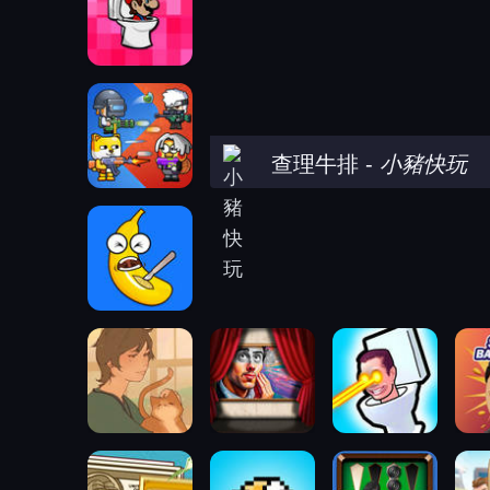
查理牛排
-
小豬快玩