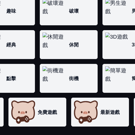
趣味
破壞
經典
休閒
3
點擊
街機
免費遊戲
最新遊戲