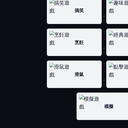
搞笑
烹飪
滑鼠
模擬