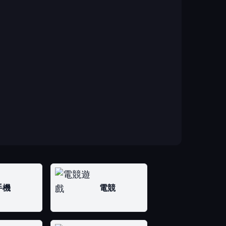
手機
電競