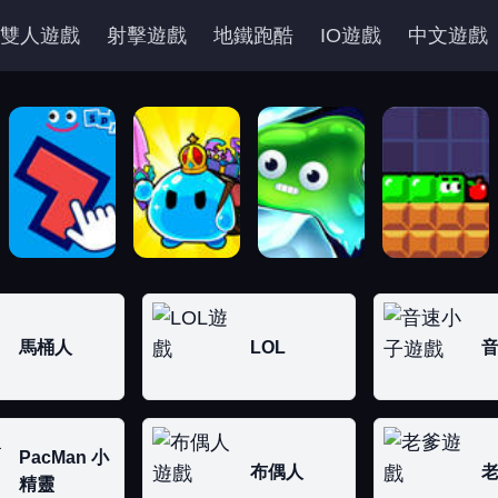
雙人遊戲
射擊遊戲
地鐵跑酷
IO遊戲
中文遊戲
馬桶人
LOL
PacMan 小
布偶人
精靈