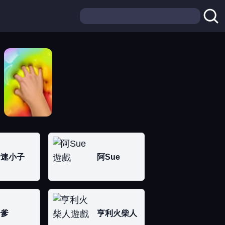
音速小子
阿Sue
老爹
亨利火柴人