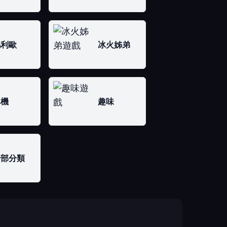
瑪利歐
冰火姊弟
單機
趣味
全部分類