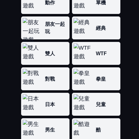
動作
單機
朋友一起
經典
玩
雙人
WTF
對戰
拳皇
日本
兒童
男生
酷