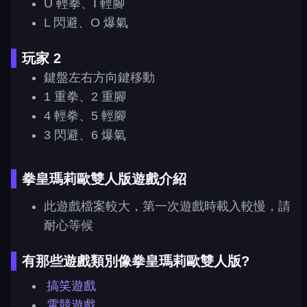
U 輕拳、I 輕腳
L 閃避、O 爆氣
玩家 2
鍵盤左右方向鍵移動
1 重拳、2 重腳
4 輕拳、5 輕腳
3 閃避、6 爆氣
拳皇瑪莉歐雙人版遊戲介紹
此遊戲檔案較大，第一次遊戲時載入較慢，請
耐心等候
有那些遊戲類別像拳皇瑪莉歐雙人版?
搞笑遊戲
電競遊戲