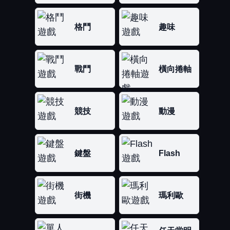
格鬥
趣味
戰鬥
橫向捲軸
競技
動漫
鍵盤
Flash
街機
瑪利歐