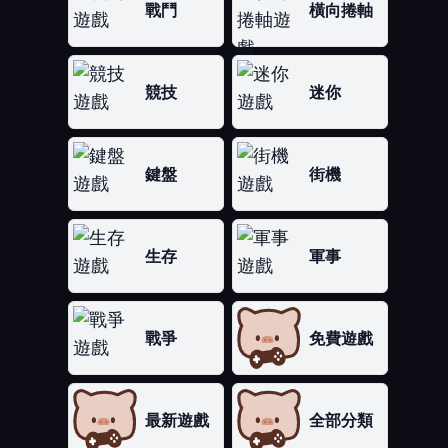
戰鬥
橫向捲軸
競技
迷你
鍵盤
街機
生存
軍事
戰爭
免費遊戲
最新遊戲
全部分類