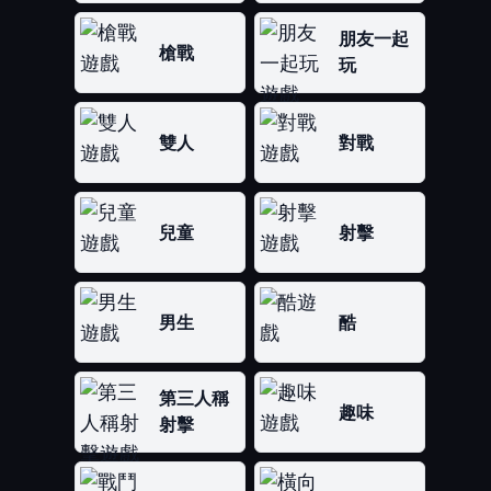
朋友一起
槍戰
玩
雙人
對戰
兒童
射擊
男生
酷
第三人稱
趣味
射擊