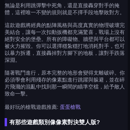
無論是利用跳彈擊中死角，還是直接轟穿對手的掩
體，這裡唯一不變的規則就是不擇手段地擊敗對方。
這款遊戲將經典的點陣風格與高度真實的物理破壞完
美結合，讓每一次扣動扳機都充滿驚喜，戰場上沒有
絕對安全的堡壘。所有的障礙物、牆壁與平台都可以
被火力摧毀。你可以選擇穩紮穩打地消耗對手，也可
以暴力拆遷，直接轟掉對方腳下的地板，讓對手跌落
深淵。
隨著戰鬥進行，原本完整的地形會變得支離破碎。你
必須學會利用殘存的像素點進行跳躍與躲避，並在碎
片飛濺的混亂中找到那一瞬間的瞄準空檔，給予敵人
致命一擊。
最好玩的槍戰遊戲推薦:
蛋蛋槍戰
有那些遊戲類別像像素對決雙人版?