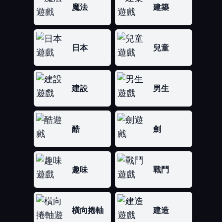
魔法
建築
日本
兒童
建設
男生
酷
劍
趣味
戰鬥
橫向捲軸
建造