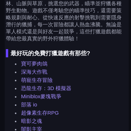
林、山脈與草原，挑選您的武器，瞄準並狩獵各種
野生動物。遊戲不僅考驗您的瞄準技巧，還需要策
略規劃與耐心。從快速反應的射擊挑戰到需要隱身
潛行的獵捕，每一次冒險都讓人熱血沸騰。無論是
單人模式還是與好友一起競爭，這些打獵遊戲都能
帶給您最真實的野外狩獵體驗！
最好玩的免費打獵遊戲有那些?
寶可夢肉鴿
深海大作戰
萌寵生存冒險
恐龍生存：3D 模擬器
Miniblox麥塊戰爭
部落 io
超像素生存RPG
暗影之魂
闇影主宰