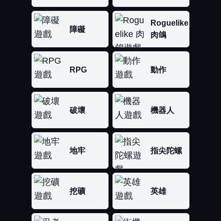
Roguelike
障礙
肉鴿
RPG
動作
破壞
機器人
地牢
指尖陀螺
挖礦
英雄