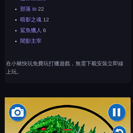
部落 io
22
暗影之魂
12
鯊魚獵人
6
闇影主宰
在小豬快玩免費玩打獵遊戲，無需下載安裝立即線
上玩。