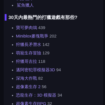
鯊魚獵人
30天內最熱門的打獵遊戲有那些?
寶可夢肉鴿
439
Miniblox麥塊戰爭
202
狩獵長矛潛水
142
萌寵生存冒險
129
狩獵哥吉拉
118
邁阿密犯罪模擬器3D
94
深海大作戰
82
超像素生存 2
56
恐龍生存：3D 模擬器
34
超像素生存RPG
32