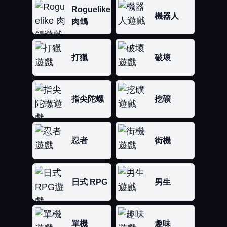
Roguelike
機器人
肉鴿
打獵
破壞
指尖陀螺
挖礦
忍者
街機
日式 RPG
男生
單機
趣味