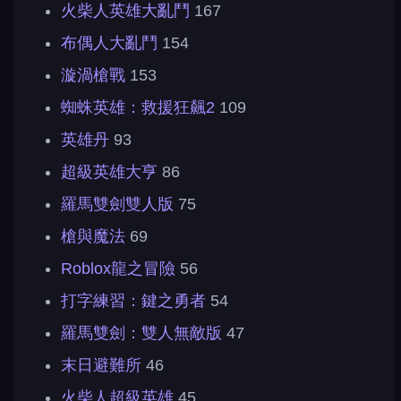
火柴人英雄大亂鬥
167
布偶人大亂鬥
154
漩渦槍戰
153
蜘蛛英雄：救援狂飆2
109
英雄丹
93
超級英雄大亨
86
羅馬雙劍雙人版
75
槍與魔法
69
Roblox龍之冒險
56
打字練習：鍵之勇者
54
羅馬雙劍：雙人無敵版
47
末日避難所
46
火柴人超級英雄
45