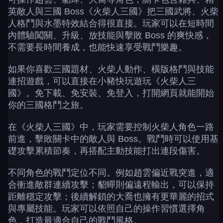
英敵人與三國 Boss《火柴人三國》把三國武將、火柴
人格鬥與水墨特效結合得很直接。玩家可以在短時間
內體驗闖關、升級、放技能與擊敗 Boss 的爽快感，
不需要長時間養成，也能快速享受戰鬥樂趣。
如果你喜歡三國題材、火柴人動作、橫版格鬥與技能
連招遊戲，可以直接在小豬快玩遊玩《火柴人三
國》。免下載、免安裝、免登入，打開網頁就能開始
你的三國格鬥之旅。
在《火柴人三國》中，玩家需要控制火柴人角色一路
前進，擊敗關卡中的敵人與 Boss。戰鬥時可以使用基
礎攻擊累積節奏，再搭配主動技能打出連段傷害。
不同角色的戰鬥定位不同。例如趙雲偏近戰突進，適
合衝進敵群連續攻擊；貂蟬則偏遠程輸出，可以保持
距離穩定攻擊；後續解鎖的大喬也擁有更華麗的招式
與專屬技能。玩家可以依照自己的操作習慣選擇角
色，打造最適合自己的戰鬥風格。