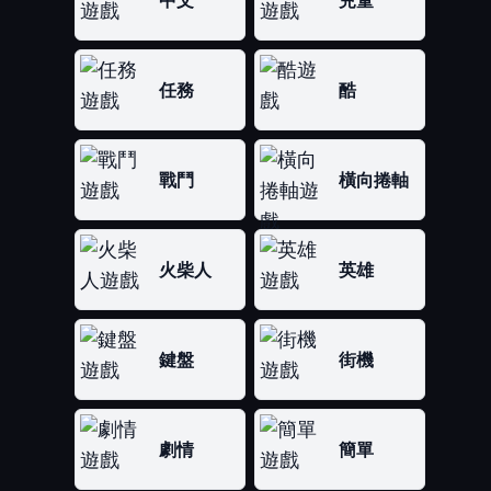
中文
兒童
任務
酷
戰鬥
橫向捲軸
火柴人
英雄
鍵盤
街機
劇情
簡單