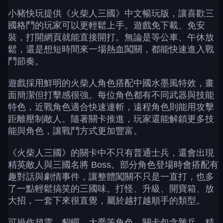
小豬快玩提供《火柴人三國》中文暢玩版，讓喜歡三
國格鬥的玩家可以更輕鬆上手。遊戲免下載、免安
裝，打開網頁就能直接開打。無論是等公車、午休放
鬆，還是想短時間來一場熱血闖關，都能快速進入戰
鬥節奏。
遊戲採用鮮明的火柴人角色搭配中國水墨風特效，畫
面簡潔但打擊感很強。每位角色都有不同武器與技能
特色，近戰角色適合快速連斬，遠程角色則能用攻擊
距離壓制敵人。隨著關卡推進，玩家還能解鎖更多技
能與角色，讓戰鬥方式更加豐富。
《火柴人三國》的關卡中不只有普通士兵，還會出現
精英敵人與三國名將 Boss。部分角色登場時會搭配有
趣對話與劇情事件，讓整體闖關不只是一直打，也多
了一點輕鬆搞笑的三國味。打怪、升級、開寶箱、放
大招，一套下來很直覺，屬於越打越順手的類型。
可操作趙雲、貂蟬、大喬等角色，關卡包含雜兵、精