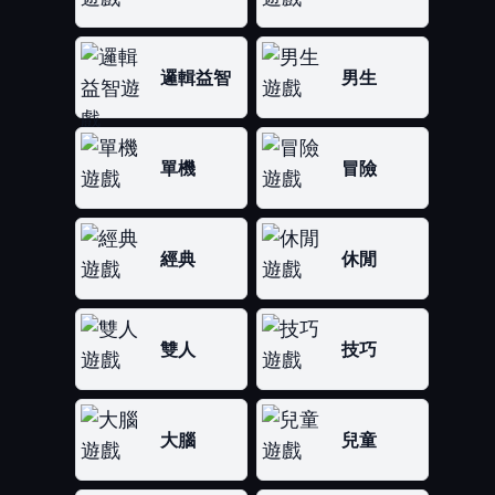
邏輯益智
男生
單機
冒險
經典
休閒
雙人
技巧
大腦
兒童