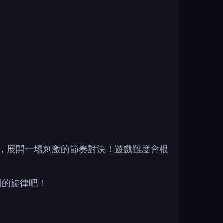
的角色，展開一場刺激的節奏對決！遊戲難度會根
利的旋律吧！
。