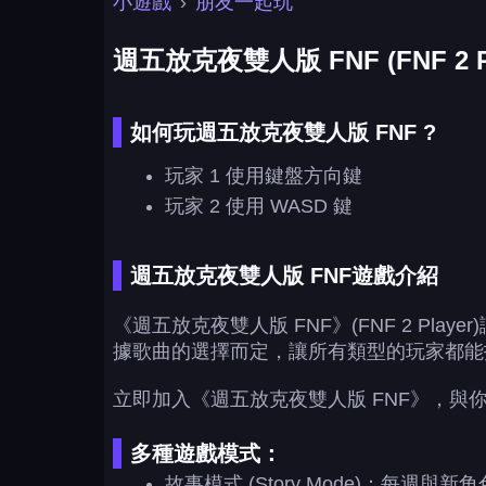
小遊戲
›
朋友一起玩
週五放克夜雙人版 FNF (FNF 2 Pl
如何玩週五放克夜雙人版 FNF ?
玩家 1 使用鍵盤方向鍵
玩家 2 使用 WASD 鍵
週五放克夜雙人版 FNF遊戲介紹
《週五放克夜雙人版 FNF》(FNF 2 
據歌曲的選擇而定，讓所有類型的玩家都能
立即加入《週五放克夜雙人版 FNF》，
多種遊戲模式：
故事模式 (Story Mode)：每