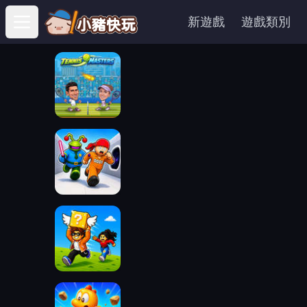
新遊戲
遊戲類別
Open main menu