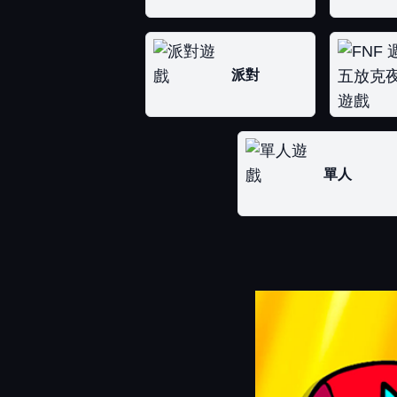
派對
單人