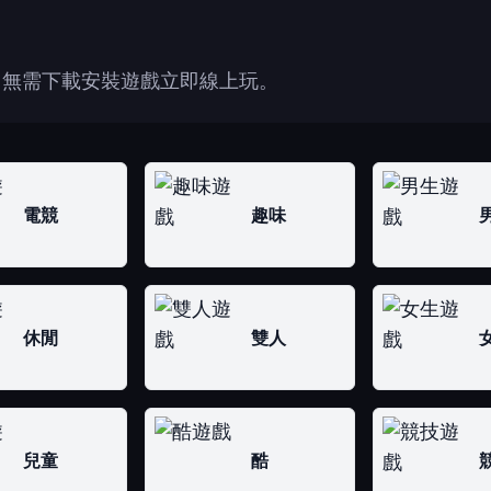
，無需下載安裝遊戲立即線上玩。
電競
趣味
休閒
雙人
兒童
酷