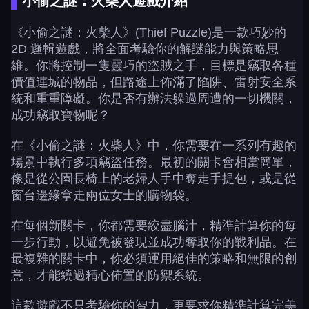
小偷之謎：火柴人遊戲介紹
《小偷之謎：火柴人》(Thief Puzzle)是一款巧妙的
2D 邏輯遊戲，將全面考驗你的解謎能力與策略思
維。你將控制一隻靈巧的盜賊之手，目標是竊取各種
價值連城的物品，但路途上佈滿了陷阱、雷射安全系
統和重重障礙。你是否有辦法躲過周遭的一切機關，
成功竊取寶物呢？
在《小偷之謎：火柴人》中，你需要在一系列有趣的
場景中執行多項竊盜任務。最初的關卡會相當簡單，
像是從公園長椅上的老婦人手中奪走手提包，或是從
窗台邊緣拿走兩位女士的購物袋。
在每個新關卡，你都需要絞盡腦汁，精準計算你的每
一步行動，以避免被發現並成功奪取你的戰利品。在
最複雜的關卡中，你必須運用絕佳的策略和無限的創
意，才能繞過精心佈置的防禦系統。
這款遊戲不只考驗你的智力，更要求你精準計算完美