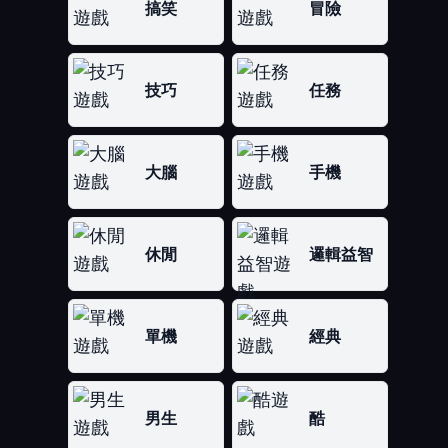
搞笑
冒險
技巧
任務
大腦
手機
休閒
邏輯益智
單機
經典
男生
酷