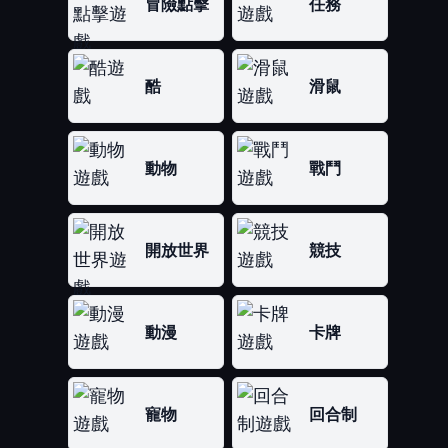
冒險點擊
任務
酷
滑鼠
動物
戰鬥
開放世界
競技
動漫
卡牌
寵物
回合制