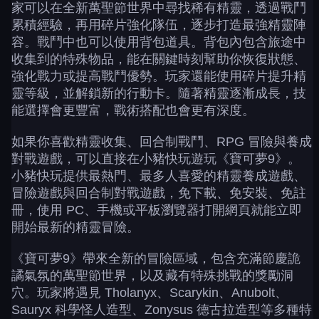
家可以在全新萬聖節世界中尋找稀有精靈，透過戰鬥
累積經驗，再用碎片強化隊伍，逐步打造最強精靈陣
容。戰鬥中也可以使用背包道具。背包內包含旅途中
收集到的特殊物品，能在關鍵時刻幫助你恢復狀態、
強化戰力或提高戰鬥優勢。玩家還能使用碎片提升精
靈等級，並解鎖新的行動卡。隨著精靈逐漸成長，技
能選擇會更豐富，戰術搭配也會更有深度。
如果你喜歡精靈收集、回合制戰鬥、RPG 冒險與養成
對戰遊戲，可以直接在小豬快玩遊玩《寶可夢9》。
小豬快玩提供最熱門、最多人喜愛的精靈養成遊戲、
冒險遊戲與回合制對戰遊戲，免下載、免安裝、免註
冊，使用 PC、手機或平板瀏覽器打開網頁就能立即
開始最新的精靈冒險。
《寶可夢9》帶來全新的冒險區域，包含充滿節慶詭
譎氣氛的萬聖節世界，以及藏有特殊挑戰的獎勵洞
穴。玩家將遇見 Tholanyx、Scarykin、Anubolt、
Sauryx 科學怪人造型、Zonysus 德古拉造型等多種特