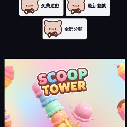
免費遊戲
最新遊戲
全部分類