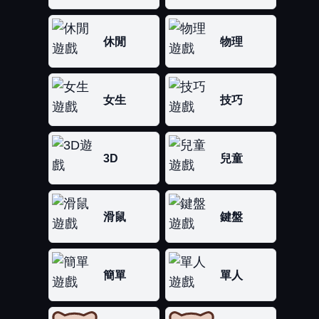
休閒
物理
女生
技巧
3D
兒童
滑鼠
鍵盤
簡單
單人