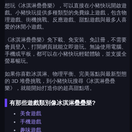
想玩《冰淇淋疊疊樂》，可以直接在小豬快玩開啟遊
戲。小豬快玩提供多種類型的免費線上遊戲，包含物
理遊戲、街機挑戰、反應遊戲、甜點遊戲與最多人喜
愛的休閒小遊戲。
《冰淇淋疊疊樂》免下載、免安裝、免註冊，不需要
會員登入，打開網頁就能立即遊玩。無論使用電腦、
手機或平板，都可以在小豬快玩輕鬆體驗，並支援全
螢幕暢玩。
如果你喜歡冰淇淋、物理平衡、完美落點與最新型態
的 3D 堆疊挑戰，到小豬快玩搜尋《冰淇淋疊疊
樂》，就能開始打造你的超高甜點塔。
有那些遊戲類別像冰淇淋疊疊樂?
美食遊戲
手機遊戲
趣味遊戲