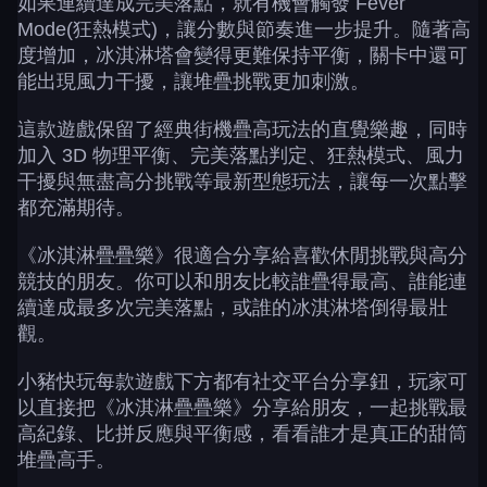
如果連續達成完美落點，就有機會觸發 Fever
Mode(狂熱模式)，讓分數與節奏進一步提升。隨著高
度增加，冰淇淋塔會變得更難保持平衡，關卡中還可
能出現風力干擾，讓堆疊挑戰更加刺激。
這款遊戲保留了經典街機疊高玩法的直覺樂趣，同時
加入 3D 物理平衡、完美落點判定、狂熱模式、風力
干擾與無盡高分挑戰等最新型態玩法，讓每一次點擊
都充滿期待。
《冰淇淋疊疊樂》很適合分享給喜歡休閒挑戰與高分
競技的朋友。你可以和朋友比較誰疊得最高、誰能連
續達成最多次完美落點，或誰的冰淇淋塔倒得最壯
觀。
小豬快玩每款遊戲下方都有社交平台分享鈕，玩家可
以直接把《冰淇淋疊疊樂》分享給朋友，一起挑戰最
高紀錄、比拼反應與平衡感，看看誰才是真正的甜筒
堆疊高手。