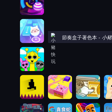
節奏盒子著色本
-
小豬