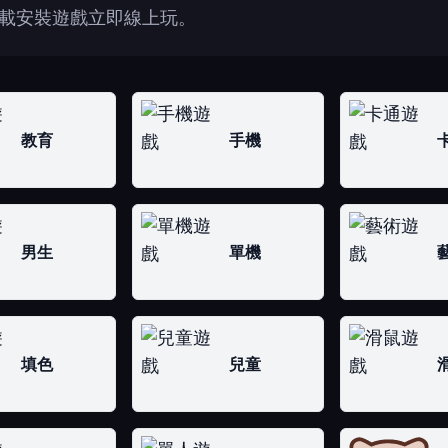
載安裝遊戲立即線上玩。
教育
手機
男生
單機
填色
兒童