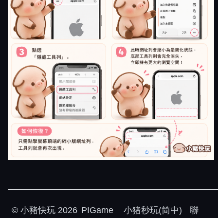
©
小豬快玩
2026
PIGame
小猪秒玩(简中)
聯