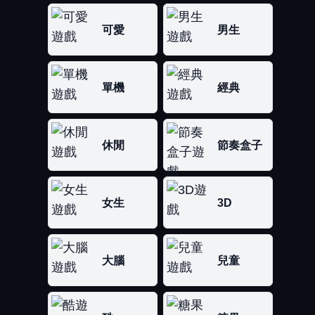
可愛
男生
單機
經典
休閒
節奏盒子
女生
3D
大腦
兒童