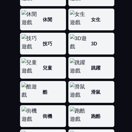
休閒
女生
技巧
3D
兒童
跳躍
酷
滑鼠
街機
跑酷