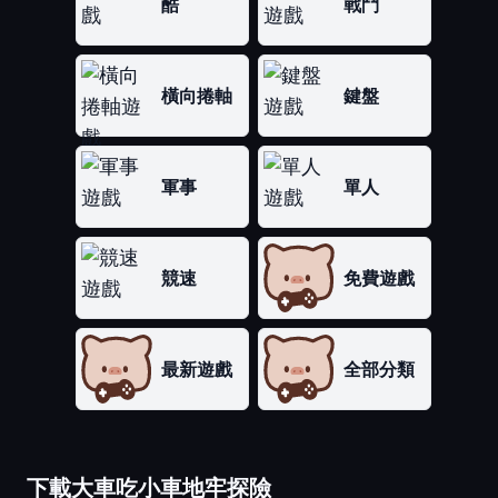
酷
戰鬥
橫向捲軸
鍵盤
軍事
單人
競速
免費遊戲
最新遊戲
全部分類
下載大車吃小車地牢探險