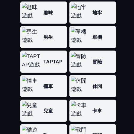
趣味
地牢
男生
單機
TAPTAP
冒險
撞車
休閒
兒童
卡車