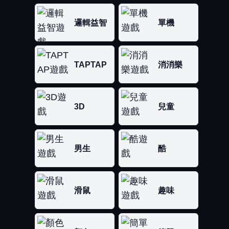
邏輯益智
單機
TAPTAP
消消樂
3D
兒童
男生
酷
滑鼠
趣味