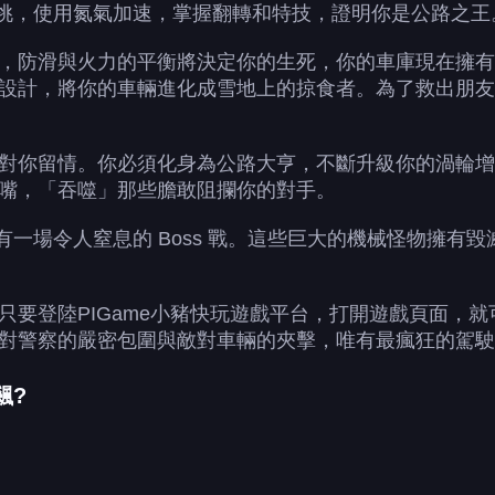
都是挑，使用氮氣加速，掌握翻轉和特技，證明你是公路之王
，防滑與火力的平衡將決定你的生死，你的車庫現在擁有
設計，將你的車輛進化成雪地上的掠食者。為了救出朋友
對你留情。你必須化身為公路大亨，不斷升級你的渦輪增
嘴，「吞噬」那些膽敢阻攔你的對手。
都有一場令人窒息的 Boss 戰。這些巨大的機械怪物擁
只要登陸PIGame小豬快玩遊戲平台，打開遊戲頁面，
對警察的嚴密包圍與敵對車輛的夾擊，唯有最瘋狂的駕駛
飆?