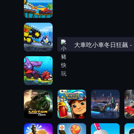
大車吃小車冬日狂飆
-