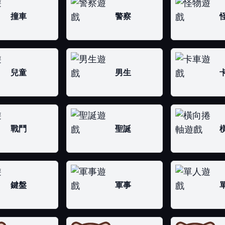
撞車
警察
兒童
男生
戰鬥
聖誕
鍵盤
軍事