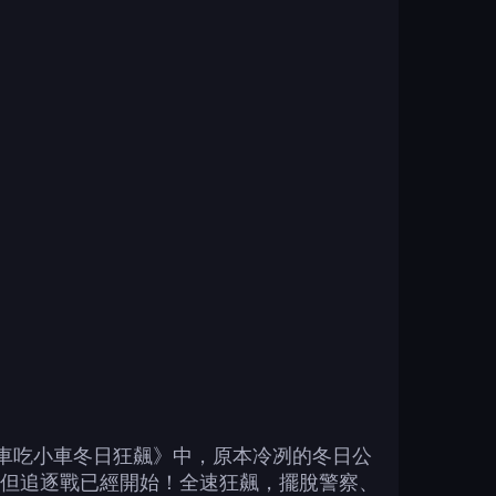
打！在《大車吃小車冬日狂飆》中，原本冷冽的冬日公
但追逐戰已經開始！全速狂飆，擺脫警察、