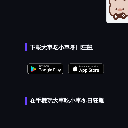
下載大車吃小車冬日狂飆
在手機玩大車吃小車冬日狂飆