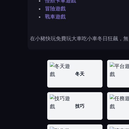
怪獸卡車遊戲
冒險遊戲
戰車遊戲
在小豬快玩免費玩大車吃小車冬日狂飆，無
冬天
技巧