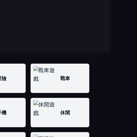
冒險
戰車
手機
休閒