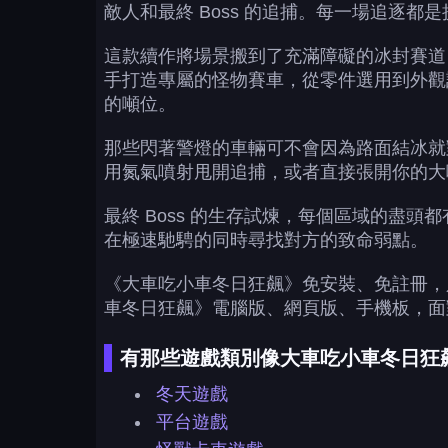
敵人和最終 Boss 的追捕。每一場追逐
這款續作將場景搬到了充滿障礙的冰封賽道
手打造專屬的怪物賽車，從零件選用到外觀
的噸位。
那些閃著警燈的車輛可不會因為路面結冰就
用氮氣噴射甩開追捕，或者直接張開你的大
最終 Boss 的生存試煉，每個區域的盡頭
在極速馳騁的同時尋找對方的致命弱點。
《大車吃小車冬日狂飆》免安裝、免註冊，
車冬日狂飆》電腦版、網頁版、手機板，面
有那些遊戲類別像大車吃小車冬日狂
冬天遊戲
平台遊戲