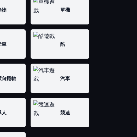
怪物
單機
卡車
酷
橫向捲軸
汽車
單人
競速