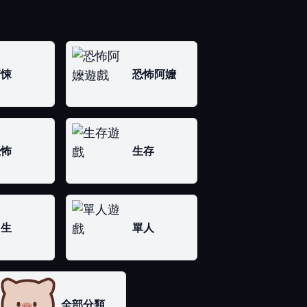
驚悚
恐怖阿嬤
恐怖
生存
男生
單人
全部分類