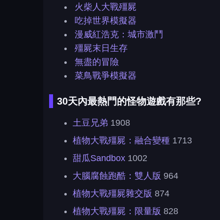
火柴人大戰殭屍
吃掉世界模擬器
漫威紅浩克：城市激鬥
殭屍末日生存
無盡的冒險
菜鳥戰爭模擬器
30天內最熱門的怪物遊戲有那些?
土豆兄弟
1908
植物大戰殭屍：融合變種
1713
甜瓜Sandbox
1002
大腦腐蝕跑酷：雙人版
964
植物大戰殭屍雜交版
874
植物大戰殭屍：限量版
828