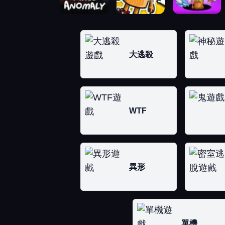
大逃殺
WTF
異形
單機