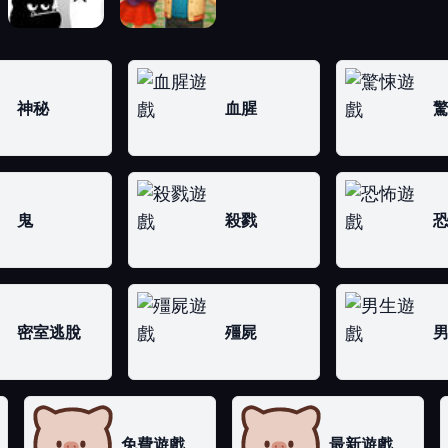
神秘
血腥
鬼
殺戮
密室逃脫
殭屍
免費遊戲
最新遊戲