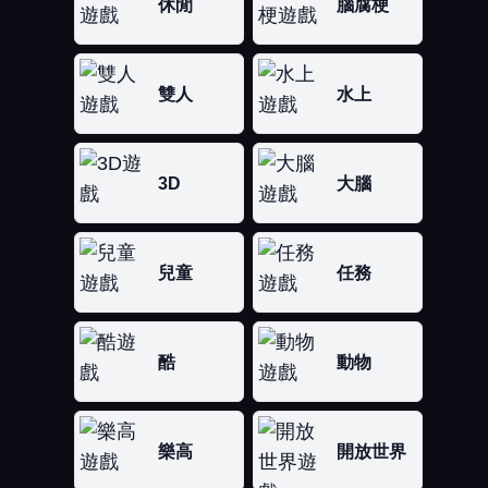
休閒
腦腐梗
雙人
水上
3D
大腦
兒童
任務
酷
動物
樂高
開放世界