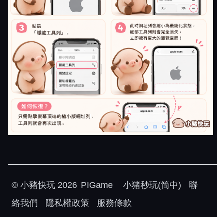
©
小豬快玩
2026
PIGame
小猪秒玩(简中)
聯
絡我們
隱私權政策
服務條款