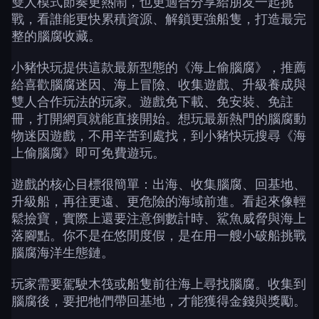
雙人模式節奏更熱鬧，也更適合分享給朋友一起挑
戰，看誰能更快累積資源、解鎖更強船隻，打造最完
整的腦腐收藏。
小豬快玩提供這款最新型態的《海上偷腦腐》，推薦
給喜歡腦腐迷因、海上冒險、收集遊戲、升級養成與
雙人合作玩法的玩家。遊戲免下載、免安裝、免註
冊，打開網頁就能直接開始。想玩最新熱門的腦腐動
物迷因遊戲，不用辛苦到處找，到小豬快玩搜尋《海
上偷腦腐》即可免費遊玩。
遊戲的核心目標很簡單：出海、收集腦腐、回基地、
升級船，再往更遠、更危險的海域前進。看起來像輕
鬆撿寶，實際上還要注意倒數計時、鯊魚威脅與海上
落腳點。你不是在悠閒度假，是在用一艘小破船挑戰
腦腐海洋生態鏈。
玩家需要駕駛木筏或船隻前往海上尋找腦腐。收集到
腦腐後，要把牠們帶回基地，才能獲得金錢與獎勵。