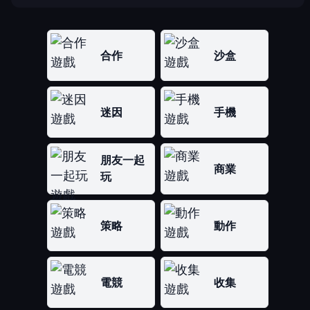
合作
沙盒
迷因
手機
朋友一起
商業
玩
策略
動作
電競
收集