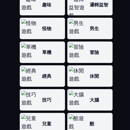
趣味
邏輯益智
怪物
男生
單機
冒險
經典
休閒
技巧
大腦
兒童
酷