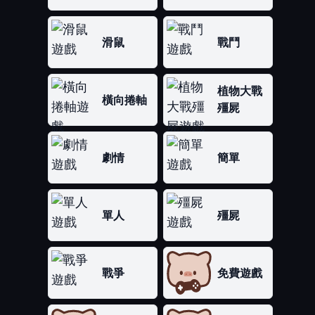
滑鼠
戰鬥
植物大戰
橫向捲軸
殭屍
劇情
簡單
單人
殭屍
戰爭
免費遊戲