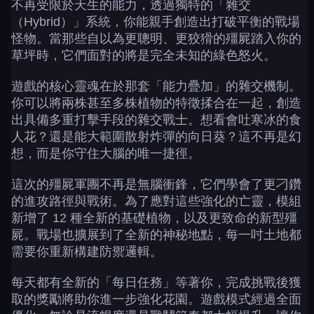
不再受限於天生的能力，透過獨特的「雜交
（Hybrid）」系統，你能親手創造出打破平衡的戰場
怪物。當那些自以為更聰明、更狡猾的殭屍踏入你的
草坪時，它們面對的將是完全未知的綠色怒火。
遊戲的核心靈魂在於那套「能力疊加」的雜交機制。
你可以將兩株甚至多株植物的特徵揉合在一起，創造
出具備多重打擊手段的雜交戰士。想看會吐寒冰的食
人花？還是能大範圍散射炸彈的向日葵？這不再是幻
想，而是你守住大腦的唯一捷徑。
這次的殭屍軍團不再是無腦衝鋒，它們學會了更刁鑽
的進攻路徑與戰術。為了應對這些強化的亡靈，模組
新增了 12 種全新的基礎植物，以及更致命的新型殭
屍。戰場也擴展到了全新的神秘地點，每一吋土地都
需要你重新構建防禦邏輯。
每天都有全新的「每日任務」等著你，完成挑戰後獲
取的獎勵將助你進一步強化花園。遊戲模式經過全面