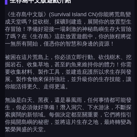
生存島中文版遊戲介紹
《生存島中文版》(Survival Island CN)你能將荒島變
成天堂嗎？從砍樹、採礦到建造，展開你的放置型生
存冒險！準備好迎接一場刺激的神秘島嶼生存大冒險
了嗎？在《生存島》這款放置遊戲中，你的旅程將從
一無所有開始，僅憑你的智慧和身邊的資源！
被困在這片荒島上，你必須立即行動。砍伐樹木、挖
掘岩石、收集草地，甚至釣魚來維持你的體力！你需
要收集材料、製作工具，並建造庇護所以求生存與發
展。製作食物來保持強壯，並升級你的生存技能，讓
你能活得更久、走得更遠。
無論是白天、黑夜，還是暴風雨，任何事情都可能發
生，你必須做好準備！潛入洞穴、下水游泳，不斷探
索廣闊的新領域。每個決定都至關重要，它們將指引
你揭開島嶼的秘密，並將這片生存之地，最終轉變為
繁榮興盛的天堂。