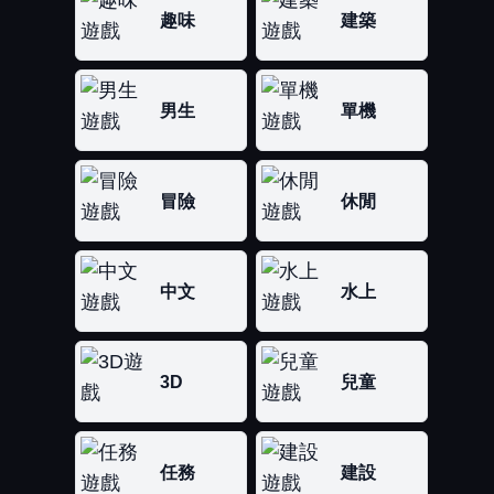
趣味
建築
男生
單機
冒險
休閒
中文
水上
3D
兒童
任務
建設