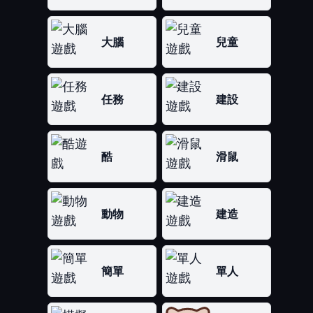
大腦
兒童
任務
建設
酷
滑鼠
動物
建造
簡單
單人