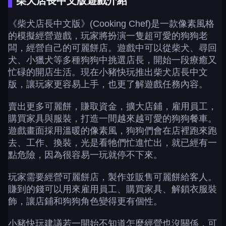
柴犬店長中文版遊戲介紹
《柴犬店長中文版》(Cooking Chef)是一款像素風格
的模擬經營遊戲，玩家將扮演一隻超可愛的狗狗老
闆，經營自己的可麗餅店。遊戲中可以從柴犬、尋回
犬、小獵犬等多種狗狗中挑選店長，開始一段療癒又
忙碌的開店生活。現在小豬快玩推出柴犬店長中文
版，讓玩家更容易上手，也更了解遊戲任務內容。
賣出更多可麗餅，賺取資金，擴大店鋪，雇用員工，
購買家具與服裝，打造一間越來越可愛的狗狗餐車。
遊戲畫面採用溫暖的像素風，狗狗們會在店裡跑來跑
去、工作、換裝，光是看牠們忙進忙出，就已經有一
點危險，因為很容易一玩就停不下來。
玩家需要經營可麗餅店，製作並販售可麗餅給客人。
賺到的錢可以用來雇用員工、購買家具、解鎖衣服裝
飾，讓店鋪和狗狗角色變得更有個性。
小豬快玩建議若一開始不知道怎麼經營也沒關係，可