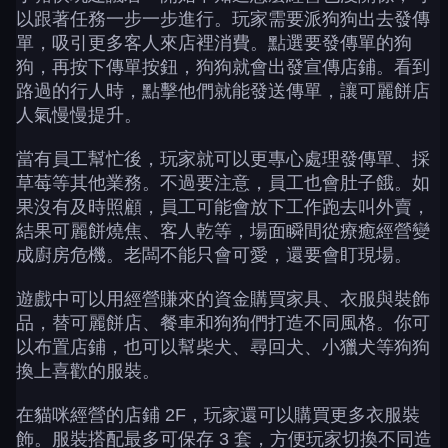
以跟著任務一步一步進行。玩家需要派狗狗出去發傳
單，吸引更多客人來店裡消費。點選要發傳單的狗
狗，再按下傳單按鈕，狗狗就會出發宣傳店鋪。看到
路過的行人時，點擊他們就能發送傳單，讓可麗餅店
人氣慢慢提升。
當有員工幫忙後，玩家就可以更專心處理發傳單、採
草莓等其他業務。不過要注意，員工也會肚子餓。如
果沒有及時照顧，員工可能會放下工作跑去叫外賣，
結果可麗餅燒焦、客人乾等，場面瞬間從療癒經營變
成廚房危機。老闆不能只會可愛，還要會盯現場。
遊戲中可以用經營賺來的資金購買家具、衣服與裝飾
品，替可麗餅店、餐車和狗狗們打造不同風格。你可
以布置店鋪，也可以幫柴犬、尋回犬、小獵犬等狗狗
換上喜歡的服裝。
在貓咪經營的店鋪 2F，玩家還可以購買更多衣服裝
飾。服裝搭配最多可保存 3 套，方便玩家切換不同造