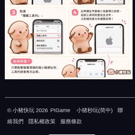
©
小豬快玩
2026
PIGame
小猪秒玩(简中)
聯
絡我們
隱私權政策
服務條款