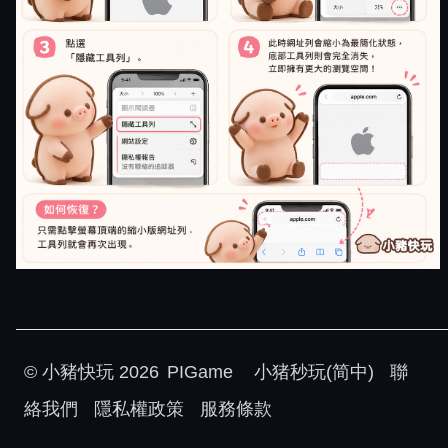
©
小豬快玩
2026
PIGame
小猪秒玩(简中)
聯
絡我們
隱私權政策
服務條款