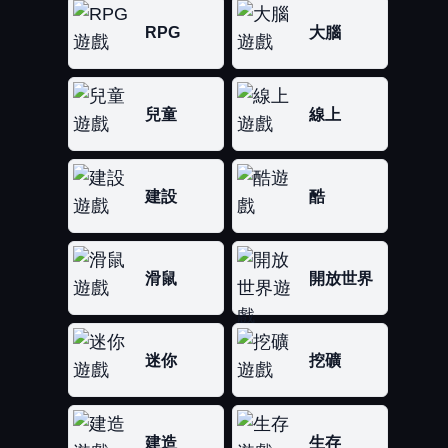
RPG
大腦
兒童
線上
建設
酷
滑鼠
開放世界
迷你
挖礦
建造
生存