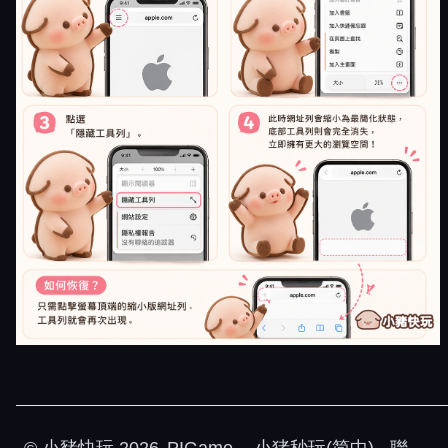
©
小豬快玩
2026
PIGame
小猪秒玩(简中)
聯