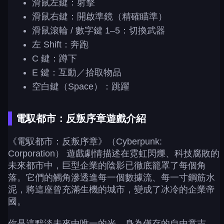
滑鼠左鍵：射擊
滑鼠右鍵：開啟準鏡（精確瞄準）
滑鼠滾輪 / 數字鍵 1–5：切換武器
左 Shift：奔跑
C 鍵：蹲下
E 鍵：互動／拾取物品
空白鍵（Space）：跳躍
電馭都市：反叛序章遊戲介紹
《電馭都市：反叛序章》（Cyberpunk:
Corporation） 遊戲劇情描述在霓虹閃爍、科技腐敗的
未來都市中，巨型企業的陰影已徹底籠罩了每個角
落。它們的觸角滲透進每一個數據流、每一寸鋼筋水
泥，將這座曾充滿生機的城市，變成了冰冷的企業帝
國。
你是這黯淡未來中唯一的光。身為僅存的自由意志