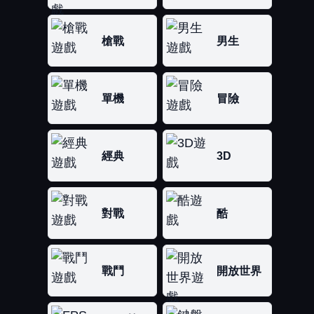
槍戰
男生
單機
冒險
經典
3D
對戰
酷
戰鬥
開放世界