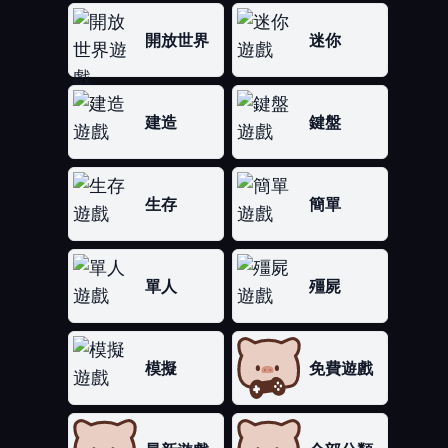
開放世界
迷你
建造
鍵盤
生存
簡單
單人
殭屍
模擬
免費遊戲