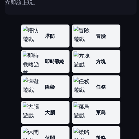
立即線上玩。
塔防
冒險
即時戰略
方塊
障礙
任務
大腦
菜鳥
休閒
策略