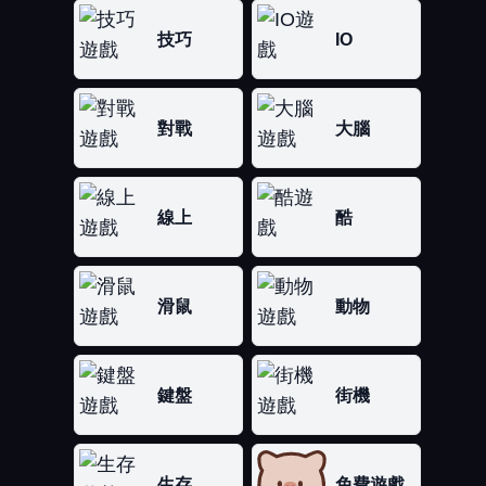
技巧
IO
對戰
大腦
線上
酷
滑鼠
動物
鍵盤
街機
生存
免費遊戲