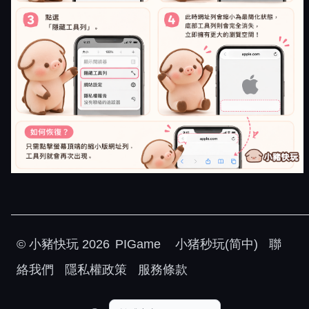
©
小豬快玩
2026
PIGame
小猪秒玩(简中)
聯
絡我們
隱私權政策
服務條款