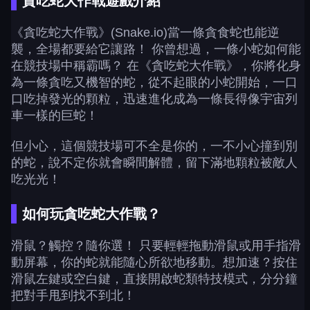
貪吃蛇大作戰遊戲介紹
《貪吃蛇大作戰》(Snake.io)當一條貪食蛇也能逆
襲，全場都要給它讓路！ 你曾想過，一條小蛇如何能
在競技場中稱霸嗎？ 在《貪吃蛇大作戰》，你將化身
為一條貪吃又機智的蛇，從不起眼的小蛇開始，一口
口吃掉發光的顆粒，迅速進化成為一條長得像宇宙列
車一樣的巨蛇！
但小心，這個競技場可不全是你的，一不小心撞到別
的蛇，說不定你就會瞬間解體，留下滿地顆粒被敵人
吃光光！
如何玩貪吃蛇大作戰？
滑鼠？觸控？隨你選！ 只要輕輕拖動滑鼠或用手指滑
動屏幕，你的蛇就能隨心所欲地移動。想加速？按住
滑鼠左鍵或空白鍵，直接開啟蛇類特技模式，分分鐘
把對手甩到找不到北！