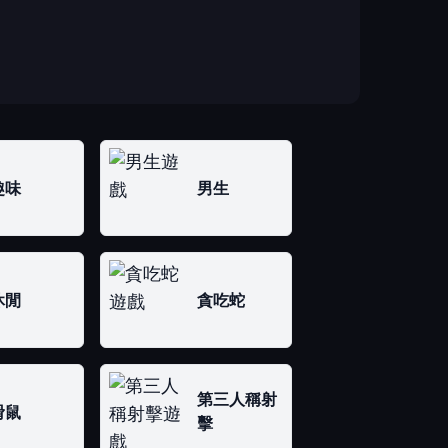
趣味
男生
休閒
貪吃蛇
第三人稱射
滑鼠
擊