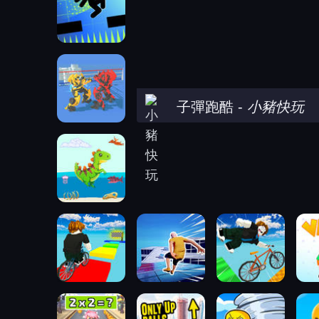
子彈跑酷
-
小豬快玩