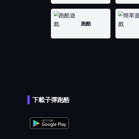
跑酷
下載子彈跑酷