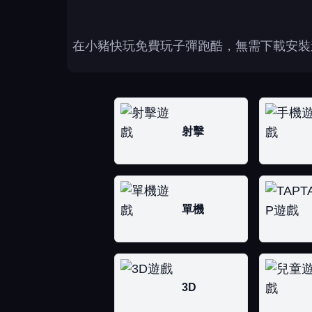
在小豬快玩免費玩子彈跑酷，無需下載安裝
射擊
單機
3D