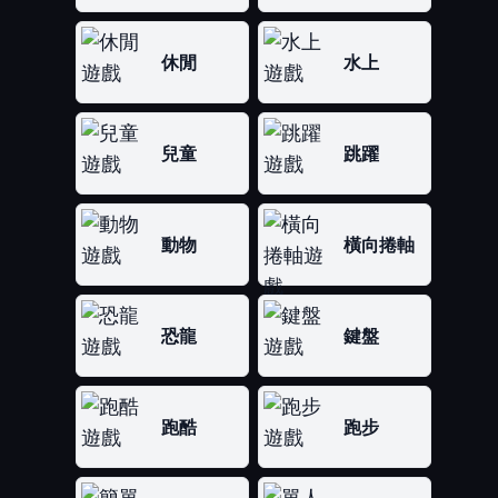
休閒
水上
兒童
跳躍
動物
橫向捲軸
恐龍
鍵盤
跑酷
跑步