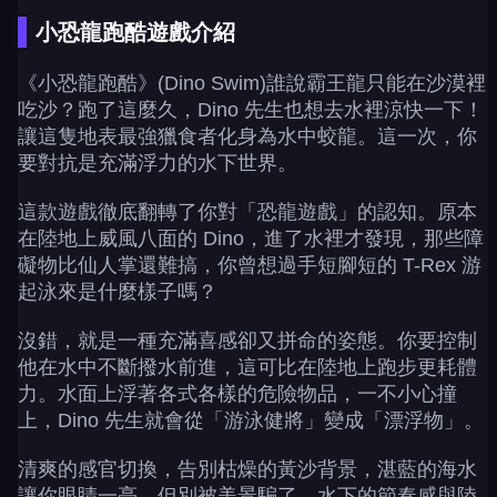
小恐龍跑酷遊戲介紹
《小恐龍跑酷》(Dino Swim)誰說霸王龍只能在沙漠裡
吃沙？跑了這麼久，Dino 先生也想去水裡涼快一下！
讓這隻地表最強獵食者化身為水中蛟龍。這一次，你
要對抗是充滿浮力的水下世界。
這款遊戲徹底翻轉了你對「恐龍遊戲」的認知。原本
在陸地上威風八面的 Dino，進了水裡才發現，那些障
礙物比仙人掌還難搞，你曾想過手短腳短的 T-Rex 游
起泳來是什麼樣子嗎？
沒錯，就是一種充滿喜感卻又拼命的姿態。你要控制
他在水中不斷撥水前進，這可比在陸地上跑步更耗體
力。水面上浮著各式各樣的危險物品，一不小心撞
上，Dino 先生就會從「游泳健將」變成「漂浮物」。
清爽的感官切換，告別枯燥的黃沙背景，湛藍的海水
讓你眼睛一亮。但別被美景騙了，水下的節奏感與陸