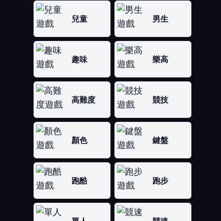
兒童
男生
趣味
樂高
高難度
競技
顏色
鍵盤
跑酷
跑步