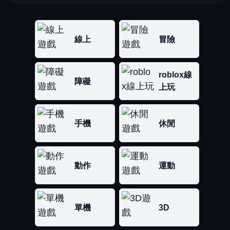
線上
冒險
roblox線
障礙
上玩
手機
休閒
動作
運動
單機
3D