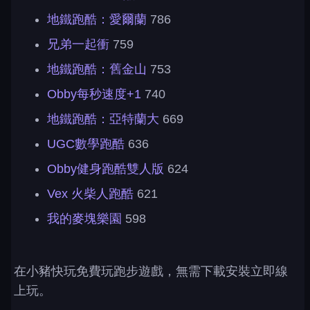
地鐵跑酷：愛爾蘭
786
兄弟一起衝
759
地鐵跑酷：舊金山
753
Obby每秒速度+1
740
地鐵跑酷：亞特蘭大
669
UGC數學跑酷
636
Obby健身跑酷雙人版
624
Vex 火柴人跑酷
621
我的麥塊樂園
598
在小豬快玩免費玩跑步遊戲，無需下載安裝立即線
上玩。