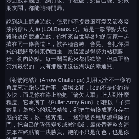
步遊戲電腦版、網頁版、手機版，想自己練、想揪
朋友鬧，都能隨時開局。
說到線上競速遊戲，怎麼能不提畫風可愛又節奏緊
湊的糖豆人.io (LOLBeans.io)。這是一款帶點大逃
殺味道的競速遊戲，你和來自世界各地的玩家一起
擠在同一條賽道上，被各種會轉、會晃、會把你彈
飛的機關整得東倒西歪，最後還是得努力站穩腳
步、衝向終點。每一關看起來都很歡樂，但真正能
笑到最後的，只有那幾個沒被淘汰的幸運兒。
《射箭跑酷》(Arrow Challenge) 則用完全不一樣的
角度來玩跑步這件事。這場比賽，比的不是你跑得
多快，而是你在路上能把「箭矢大軍」壯大到什麼
程度。它承襲了《Bullet Army Run》那種以「子彈
數量」為核心的玩法精髓，卻把主角換成更有存在
感的箭矢，你一邊奔跑、一邊穿過各種加減乘除的
門，把自己的隊伍變多或被削減，最後帶著整支箭
矢軍在終點前一決勝負。跑的不只是角色，也是你