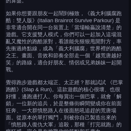
的算盤。
如果你想要跟朋友一起鬧到極致，《義大利腦腐跑
酷：雙人版》(Italian Brainrot Survive Parkour) 是
非常適合開在同一台裝置上「當場輸贏說清楚」的
遊戲。它支援雙人模式，你們可以一起加入這場混
亂又魔性的跑酷派對，看誰能先狠狠甩開對方，率
先衝過終點線，成為「義大利腦腐」世界裡的跑酷
之王。畫面、音效和節奏全部走一個「越荒唐越好
笑」的路線，適合好朋友、情侶或兄弟姊妹一起開
戰。
覺得跑步遊戲都太端正、太正經？那就試試 《巴掌
跑酷》(Slap & Run)。這款遊戲的核心很壞、也很
好懂，邊跑邊打人。你每賞出一個巴掌，就會「解
鎖」一位新的追兵，於是整條街瞬間變成你在前面
狂奔、一大群憤怒路人在後面怒吼追趕的荒唐場
面。從原本的單打獨鬥，到被你自己製造出來的
「憤怒路人復仇大軍」追殺，那種「打完就跑」的