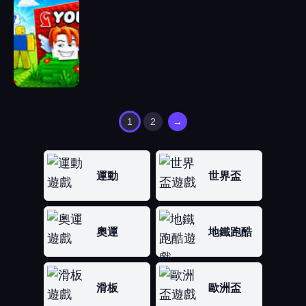
1
2
→
運動
世界盃
奧運
地鐵跑酷
滑板
歐洲盃