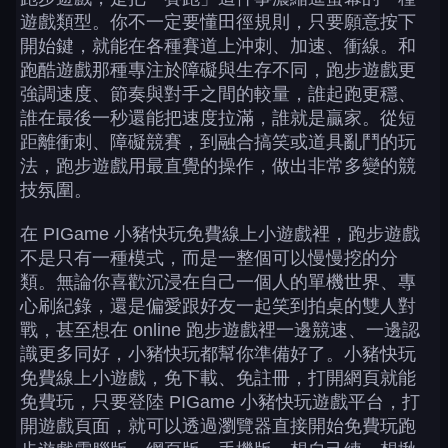
遊戲類型。你不一定要懂田徑規則，只要願意按下
開始鍵，就能在各種賽道上沖刺、加速、衝線。和
跑酷遊戲那種專注於障礙與生存不同，跑步遊戲更
強調速度、節奏與對手之間的較量，誰起跑更穩、
誰在最後一秒還能把速度拉滿，誰就是贏家。從短
距離衝刺、障礙競賽，到融合搞笑或道具亂鬥的玩
法，跑步遊戲用最直覺的操作，做出非常多變的競
技氛圍。
在 PIGame 小豬快玩免費線上小遊戲裡，跑步遊戲
不是只有一種模式，而是一整個可以慢慢挖的分
類。無論你喜歡沉浸在自己一個人的單機世界、專
心刷紀錄，還是偏愛跟好友一起笑到拍桌的雙人對
戰，甚至想在 online 跑步遊戲裡一邊競速、一邊認
識更多同好，小豬快玩都幫你準備好了。小豬快玩
免費線上小遊戲，免下載、免註冊，打開網頁就能
免費玩，只要登陸 PIGame 小豬快玩遊戲平台，打
開遊戲頁面，就可以透過瀏覽器直接開始免費玩跑