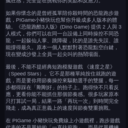
瘋狂感，完全是在挑戰你的笑點和反應力。
如果你懷念的是曾經孤單陪你殺時間的恐龍跑步遊
戲，PIGame小豬快玩也幫你升級成多人版本的體
驗。《恐龍跑酷3人版》(Dino Game) 提供 2 人與 3
人模式，你們可以在同一台設備上同時操控不同恐
龍，一起躲仙人掌、跳障礙，比的是誰先失誤、誰
能撐得最久。原本一個人默默對著恐龍點空白鍵，
現在變成沙發上全員一起尖叫的熱鬧場面。
最後，不能不提經典短跑模擬遊戲 《速度之星》
（Speed Stars）。它不是那種單純按住就跑的遊
戲，而是要你用節奏操控來驅動選手的雙腿，每一
步都得踩在「剛剛好」的拍子上。跑得快不只看反
應，更看你能不能抓住那個節奏感。很多玩家原本
只打算試一局，結果一路「再玩一次」到時間完全
飛走，成為真正意義上的速度與節奏雙重挑戰。
在 PIGame 小豬快玩免費線上小遊戲裡，跑步遊戲
代表的不是單純的「一直往前跑」，而是從單機練