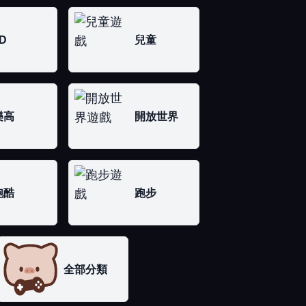
D
兒童
樂高
開放世界
跑酷
跑步
全部分類