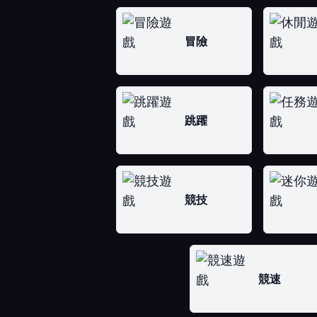
冒險
跳躍
競技
競速