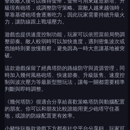
擊敗敵人後可以獲得金幣，金幣可用來建造新塔、升
級現有砲塔，或調整防守策略。當敵人越來越強時，
單靠基礎砲塔會逐漸吃力，因此玩家需要持續升級火
力，讓防線跟上戰場壓力。
遊戲也提供速度控制功能，玩家可以依照當前局勢調
整節奏。敵人較弱時可以加快進度，遇到密集波次或
危險時則要放慢觀察，避免因為一時大意讓基地被突
破。
這款遊戲保留了經典塔防的路線防守與資源管理，同
時加入幾何風格砲塔、快速節奏、升級販售、速度控
制與波次壓力等最新型態玩法，讓每一關都需要精準
判斷與即時調整。
《幾何塔防》很適合分享給喜歡策略塔防與動腦配置
的朋友。你可以和朋友比較誰能用更少砲塔守住基
地，或誰的防線配置更有效率。
小豬快玩每款遊戲下方都有社交平台分享鈕，玩家可