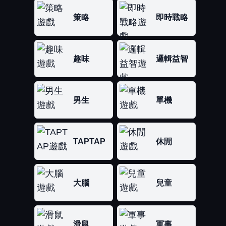
策略
即時戰略
趣味
邏輯益智
男生
單機
TAPTAP
休閒
大腦
兒童
滑鼠
軍事