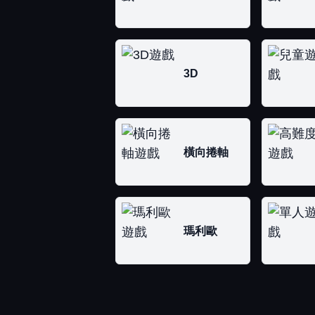
3D
橫向捲軸
瑪利歐