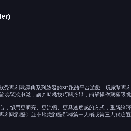
er)
nder)是一款受瑪利歐經典系列啟發的3D跑酷平台遊戲，玩
節奏緊湊刺激，講究時機技巧與冷靜，簡單操作藏極限挑
心，卻用更明亮、更流暢、更具速度感的方式，重新詮釋
瑪利歐跑酷》並非地鐵跑酷那種第一人稱或第三人稱追逐