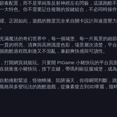
節奏配置，而不是單純靠反射神經左右閃躲，這讓跑酷不
一大特色。你不需要記住複雜的按鍵組合，不必同時操作
躍。正因如此，遊戲的難度完全來自關卡設計與速度壓力
。
充滿魔法的奇幻世界中，每一個城堡、每一片風景的細節
一貫的明亮、清爽與高辨識度色彩，場景層次清楚，平台
個跑酷過程既刺激又不混亂，兼顧爽快感與可讀性。
打開網頁就能玩。只要開 PIGame 小豬快玩的平台
在就衝進小豬快玩，按下左鍵，帶瑪利歐征服城堡，成為
自動捲動緊追，怪物蜂擁、陷阱滿天，你得瞬間判斷，跳
風格與多變玩法的跑酷遊戲，從像素復古到3D華麗，隨