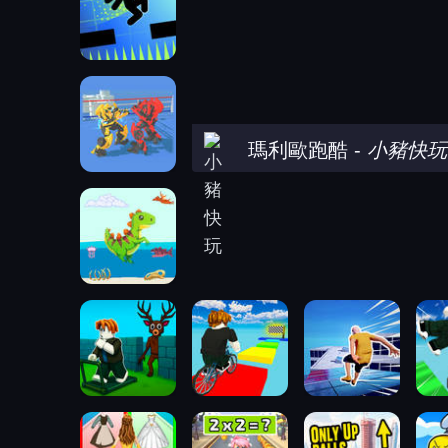
瑪利歐跑酷
-
小豬快玩