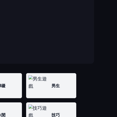
障礙
男生
休閒
技巧