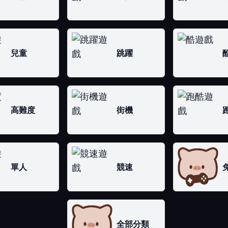
兒童
跳躍
高難度
街機
單人
競速
全部分類