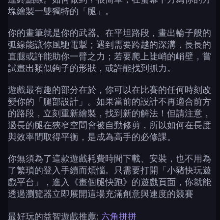
塊繪製一雙獨特的「腿」。
你的畫筆就是你的武器。在平坦路段，畫出輪子般的
弧線能讓你風馳電掣；遇到需要跨越的深溝，長長的
直腿或許能助你一臂之力；若要爬上陡峭的峭壁，嘗
試畫出類似鉤子的形狀，或許能找到抓力。
遊戲最有趣的部分在於，你可以在比賽的任何時刻改
變你的「腿部設計」。如果當前的設計不再適合前方
的路段，立刻重新繪製，找到新的解法！但請注意，
過長的腿在狹窄空間會被自動修剪，所以如何在長度
與效率間取得平衡，是成為高手的必修課。
你無須為了這款遊戲耗費時間下載、安裝，也不用為
了繁瑣的登入手續而煩惱。只需要打開「小豬快玩遊
戲平台」，進入《畫個腿快跑》的遊戲頁面，你就能
透過瀏覽器立即展開這場充滿創意與速度的競賽
最好玩的益智遊戲推薦:
六角拼拼