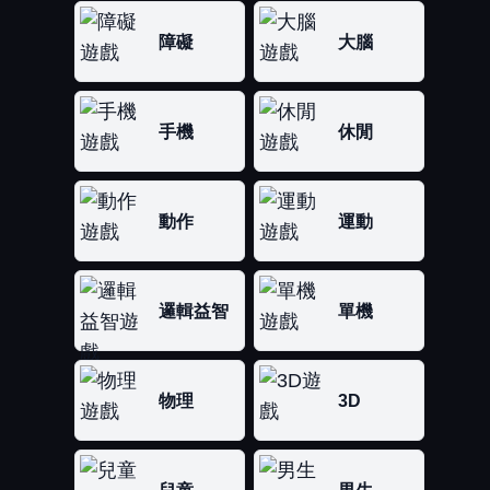
障礙
大腦
手機
休閒
動作
運動
邏輯益智
單機
物理
3D