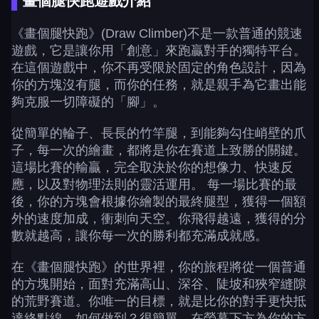
畫個腿快跑遊戲介紹
《畫個腿快跑》(Draw Climber)不是一款普通的競速
遊戲，它是讓你用「創意」來跑贏對手的獨特平台。
在這個遊戲中，你不再受限於固定的角色設計，因為
你的方塊沒有腿，而你的任務，就是親手為它畫出能
夠克服一切障礙的「腳」。
從簡單的輪子、長長的竹竿腿，到能夠勾住峭壁的爪
子，每一次的繪畫，都將是你在賽道上致勝的關鍵。
這場比賽的輸贏，完全取決於你的想像力、快速反
應，以及對物理法則的靈活運用。 每一場比賽的最
後，你的方塊會根據你繪製的最終腿型，獲得一個額
外的速度加成，衝刺向天空。你飛得越遠，獲得的分
數就越高，讓你每一次的勝利都充滿成就感。
在《畫個腿快跑》的世界裡，你的旅程將從一個普通
的方塊開始，面對充滿高山、深谷、陡坡和狹窄縫隙
的荒野賽道。你唯一的目標，就是比你的對手更快抵
達終點線。如何做到？很簡單，在螢幕下方為你的方