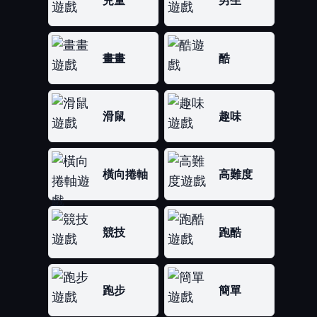
兒童
男生
畫畫
酷
滑鼠
趣味
橫向捲軸
高難度
競技
跑酷
跑步
簡單