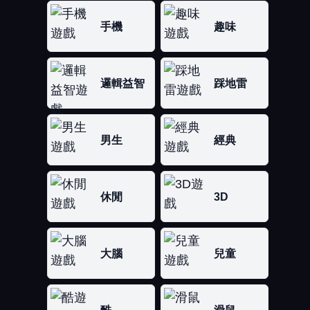
手機
趣味
邏輯益智
踩地雷
男生
經典
休閒
3D
大腦
兒童