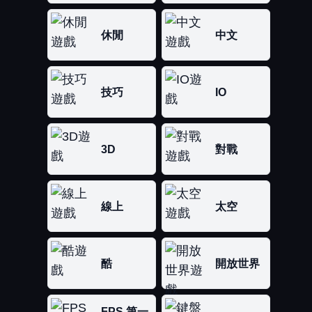
休閒
中文
技巧
IO
3D
對戰
線上
太空
酷
開放世界
FPS 第一