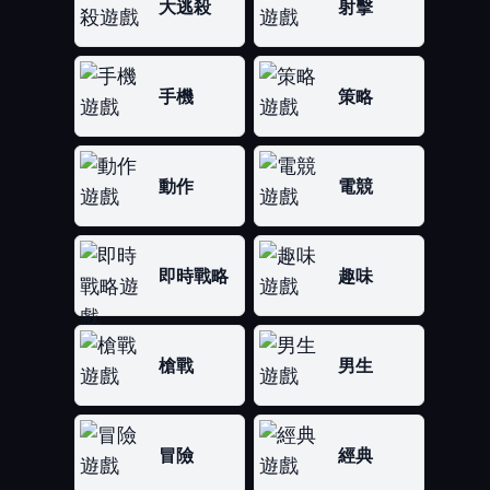
大逃殺
射擊
手機
策略
動作
電競
即時戰略
趣味
槍戰
男生
冒險
經典