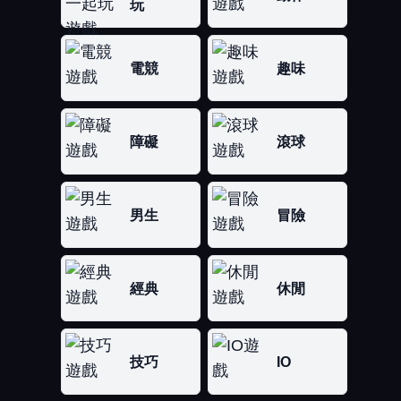
玩
電競
趣味
障礙
滾球
男生
冒險
經典
休閒
技巧
IO