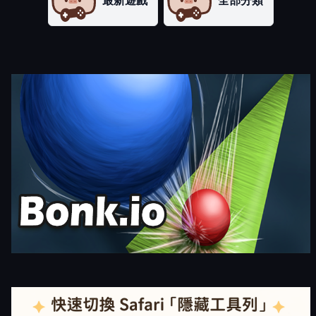
最新遊戲
全部分類