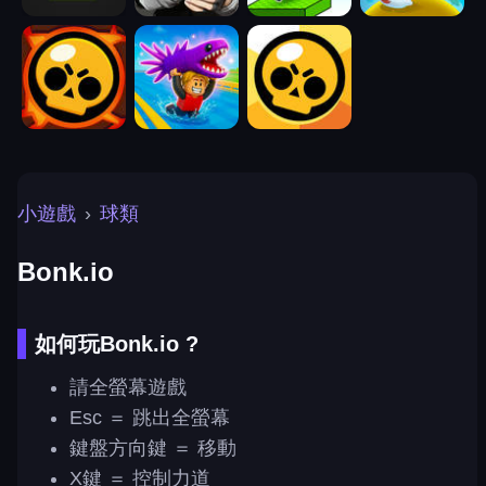
小遊戲
›
球類
Bonk.io
如何玩Bonk.io ?
請全螢幕遊戲
Esc ＝ 跳出全螢幕
鍵盤方向鍵 ＝ 移動
X鍵 ＝ 控制力道