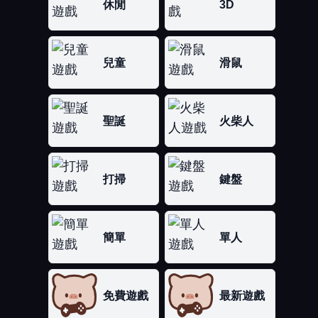
休閒
3D
兒童
滑鼠
聖誕
火柴人
打掃
鍵盤
簡單
單人
免費遊戲
最新遊戲