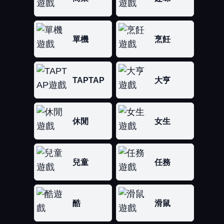
單機
烹飪
TAPTAP
大亨
休閒
女生
兒童
任務
酷
滑鼠