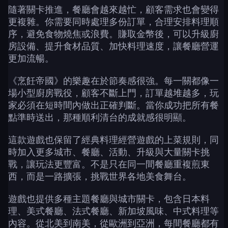
隨著關卡推進，餐廳會越來越忙，顧客需求也會變得
更複雜。你需要同時處理多份訂單，合理安排料理順
序，避免食物燒焦或浪費。賺取金幣後，可以升級廚
房設備、提升食材品質、加快料理速度，讓餐廳營運
更加流暢。
《烹飪帝國》的樂趣在於節奏感很強。每一關都像一
場小型廚房戰役，顧客不斷上門，訂單越堆越多，玩
家必須在短時間內做出正確判斷。當你成功把所有餐
點準時送出，那種順利清台的成就感很明顯。
這款遊戲也保留了經典料理經營遊戲的上菜規則，同
時加入更多城市、餐廳、活動、升級與大量關卡挑
戰，讓玩法更豐富。不是只在同一間餐廳重複煎東
西，而是一路擴張，挑戰世界各地美食舞台。
遊戲也提供多種主題餐廳與城市關卡，包含日本料
理、美式餐廳、法式餐廳、新加坡風味、中式料理等
內容。從北美到南美，從歐洲到亞洲，每間餐廳都有