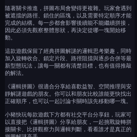
隨著關卡推進，拼圖布局會變得更複雜。玩家會遇到
被遮擋的路徑、鎖住的區塊，以及需要特定順序才能
完成的結構。每一步都會影響後續能不能繼續拼接，
因此必須先觀察整體形狀，再決定從哪一塊開始移
動。
這款遊戲保留了經典拼圖解謎的邏輯思考樂趣，同時
加入旋轉收合、鎖定片段、路徑阻擋與逐步合併等最
新型態玩法，讓每一關都有清楚目標，也有值得推敲
的解法。
《邏輯拼圖》很適合分享給喜歡益智、空間推理與安
靜解謎遊戲的朋友。你可以和朋友比較誰能更快找出
正確順序，也可以一起討論卡關時該先移動哪一塊。
小豬快玩每款遊戲下方都有社交平台分享鈕，玩家可
以直接把《邏輯拼圖》分享給朋友，一起挑戰旋轉拼
接關卡、比拼觀察力與邏輯判斷，看看誰才是真正的
拼圖解謎高手。