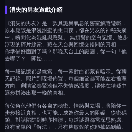
消失的男友遊戲介紹
《消失的男友》是一款具詭異氣息的密室解謎遊戲，
原本應該是浪漫甜蜜的生日夜，卻在男友的神秘失蹤
中，瞬間化為混亂與懸疑。 無預警的空白記憶、逐步
浮現的碎片線索、藏在天台與回憶交錯間的真相——
你準備好面對了嗎？那晚天台上的謎團，從一句「他
去哪了？」開始……
每一段記憶都是線索，每一幕對白都藏有暗示。從聊
天記錄、照片到現場佈置，每個細節都可能左右推理
方向。劇情節奏緊湊但不失情感溫度，讓你在猜疑中
逐步拼湊出那一晚的真相。
每位角色他們有各自的秘密、情緒與立場，將陪你一
步步接近真相，也可能…成為你最大的阻礙。從密碼
鎖、對話陷阱到時序推演，每道謎題都需深思熟慮。
沒有簡單的「解法」，只有夠敏銳的你能抽絲剝繭。