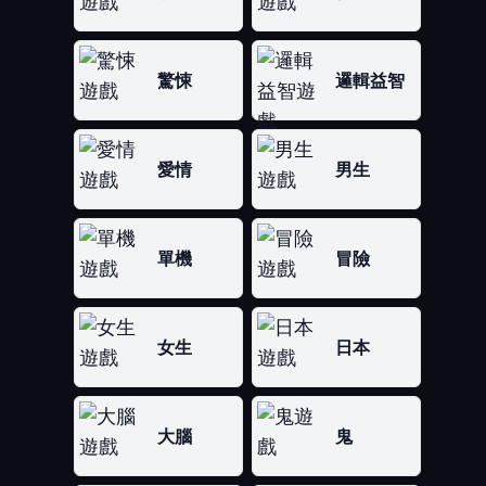
驚悚
邏輯益智
愛情
男生
單機
冒險
女生
日本
大腦
鬼