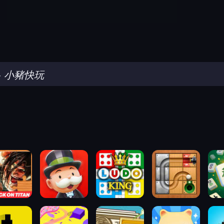
-
小豬快玩