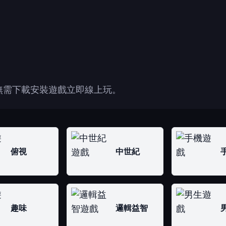
無需下載安裝遊戲立即線上玩。
俯視
中世紀
趣味
邏輯益智