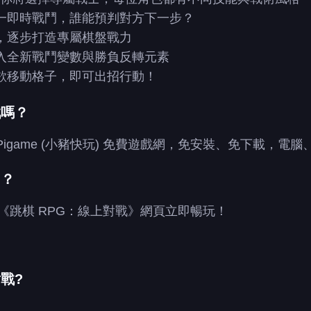
一即時戰鬥，誰能預判對方下一步？
，逐步打造專屬棋盤戰力
入全新戰鬥變數與勝負反轉元素
欲移動格子，即可出招行動！
戲嗎？
Pigame (小豬快玩) 免費遊戲網，免安裝、免下載，電
》？
打開《跳棋 RPG：線上對戰》網頁立即暢玩！
戰?