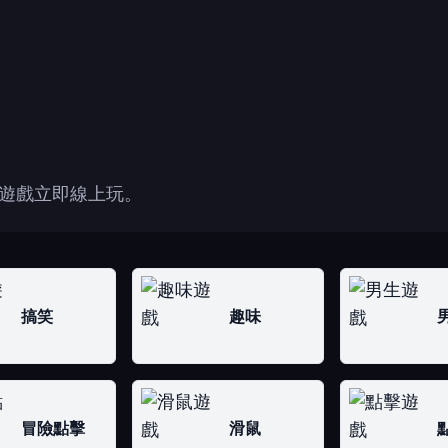
遊戲立即線上玩。
搞笑
趣味
冒險點擊
滑鼠