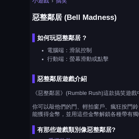
小遊戲
›
搞笑
惡整鄰居 (Bell Madness)
如何玩惡整鄰居 ?
電腦端：滑鼠控制
行動端：螢幕滑動或點擊
惡整鄰居遊戲介紹
《惡整鄰居》(Rumble Rush)這款
你可以敲他們的門、輕拍窗戶、瘋狂按門鈴
能獲得金幣，並用這些金幣解鎖各種帶有獨
有那些遊戲類別像惡整鄰居?