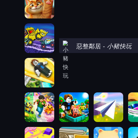
惡整鄰居
-
小豬快玩