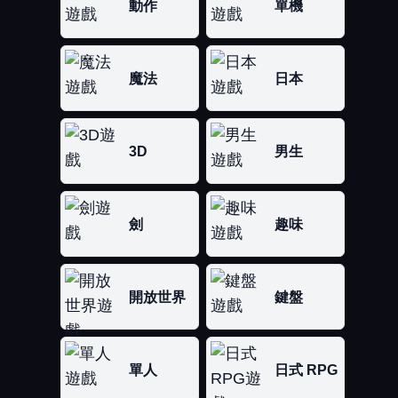
動作
單機
魔法
日本
3D
男生
劍
趣味
開放世界
鍵盤
單人
日式 RPG