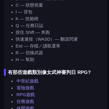
C — 狀態視窗
I — 背包
K — 技能樹
Q — 任務日誌
按住 Shift — 奔跑
快速連按（WASD）— 翻滾閃避
Esc — 存檔／讀取選單
R — 切換武器
H — 幫助
有那些遊戲類別像女武神審判日 RPG?
中世紀遊戲
冒險遊戲
RPG遊戲
任務遊戲
休閒遊戲