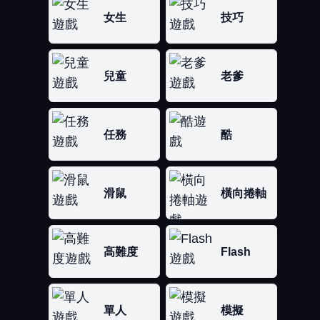
女生
技巧
兒童
老爹
任務
酷
滑鼠
橫向捲軸
高難度
Flash
單人
模擬