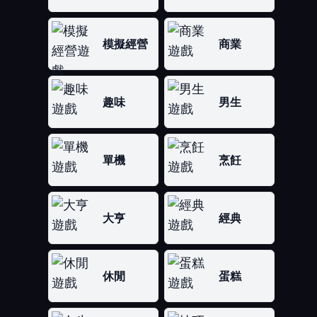
模擬經營
商業
趣味
男生
單機
烹飪
大亨
經典
休閒
蛋糕