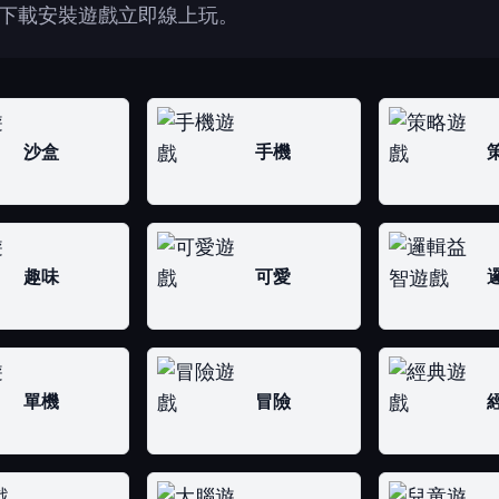
下載安裝遊戲立即線上玩。
沙盒
手機
趣味
可愛
單機
冒險