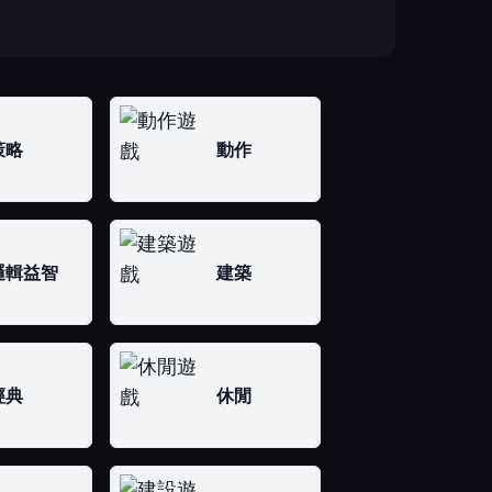
策略
動作
邏輯益智
建築
經典
休閒