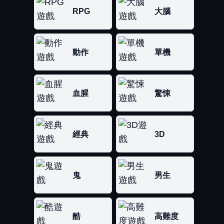
RPG
大腦
動作
單機
血腥
驚悚
經典
3D
鬼
男生
酷
高難度