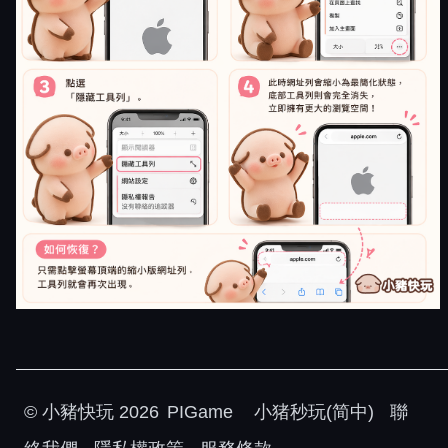
©
小豬快玩
2026
PIGame
小猪秒玩(简中)
聯